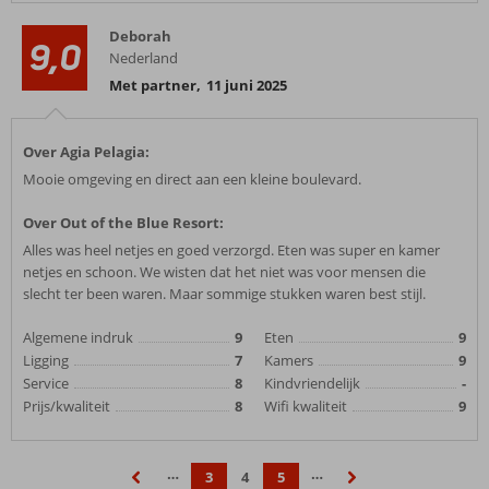
Deborah
9,0
Nederland
Met partner
,
11 juni 2025
Over Agia Pelagia:
Mooie omgeving en direct aan een kleine boulevard.
Over Out of the Blue Resort:
Alles was heel netjes en goed verzorgd. Eten was super en kamer
netjes en schoon. We wisten dat het niet was voor mensen die
slecht ter been waren. Maar sommige stukken waren best stijl.
Algemene indruk
9
Eten
9
Ligging
7
Kamers
9
Service
8
Kindvriendelijk
-
Prijs/kwaliteit
8
Wifi kwaliteit
9
…
…
3
4
5