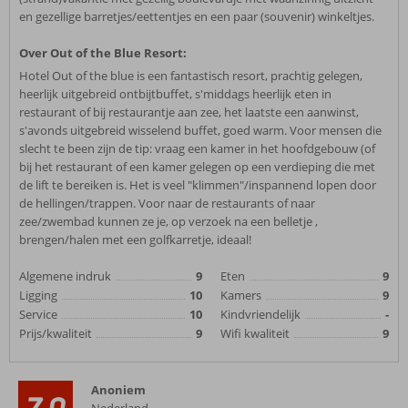
en gezellige barretjes/eettentjes en een paar (souvenir) winkeltjes.
Over Out of the Blue Resort:
Hotel Out of the blue is een fantastisch resort, prachtig gelegen,
heerlijk uitgebreid ontbijtbuffet, s'middags heerlijk eten in
restaurant of bij restaurantje aan zee, het laatste een aanwinst,
s'avonds uitgebreid wisselend buffet, goed warm. Voor mensen die
slecht te been zijn de tip: vraag een kamer in het hoofdgebouw (of
bij het restaurant of een kamer gelegen op een verdieping die met
de lift te bereiken is. Het is veel "klimmen"/inspannend lopen door
de hellingen/trappen. Voor naar de restaurants of naar
zee/zwembad kunnen ze je, op verzoek na een belletje ,
brengen/halen met een golfkarretje, ideaal!
Algemene indruk
9
Eten
9
Ligging
10
Kamers
9
Service
10
Kindvriendelijk
-
Prijs/kwaliteit
9
Wifi kwaliteit
9
Anoniem
7,0