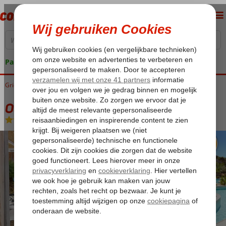
Pakketgarantie
Griekenland
Home
Kreta
Agia Pelagia
Out of the Blue Resort
Out of the Blue Resort
All Inclusive
-
Hotel