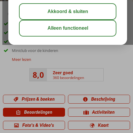
03:30
aug 29°
C
delen
bewaar
Direct aan het strand
Zwembad met glijbanen
Een Spa Center
Miniclub voor de kinderen
Meer lezen
8,0
Zeer goed
360 beoordelingen
Prijzen & boeken
Beschrijving
Beoordelingen
Activiteiten
Foto's & Video's
Kaart