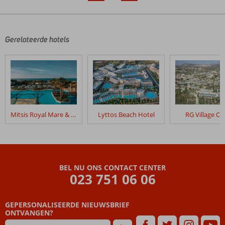
‹
›
Gerelateerde hotels
Mitsis Royal Mare & Thalasso Resort
Lyttos Beach Hotel
RG Village Cr
BEL NU ONS CONTACT CENTER
023 751 06 06
GEPERSONALISEERDE NIEUWSBRIEF
ONTVANGEN?