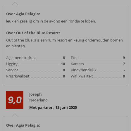
Over Agia Pelagia:
leuk en gezellig om in de avond een rondje te lopen.
Over Out of the Blue Resort:
Out of the blue is is een ruim resort en keurig onderhouden bomen
en planten.
Algemene indruk
8
Eten
9
Ligging
10
Kamers
7
Service
8
Kindvriendelijk
-
Prijs/kwaliteit
8
Wifi kwaliteit
8
Joseph
9,0
Nederland
Met partner
,
13 juni 2025
Over Agia Pelagia: