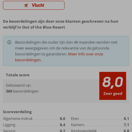
Vlucht
De beoordelingen zijn door onze klanten geschreven na hun
verblijf in Out of the Blue Resort
Beoordelingen die ouder zijn dan 48 maanden worden niet
meer weergegeven om de relevantie van de getoonde
beoordelingen te garanderen.
Meer info over onze
beoordelingen.
Totale score
8,0
Gebaseerd op:
360
beoordelingen
Zeer goed
Scoreverdeling
Algemene indruk
8,0
Eten
8,1
Ligging
8,4
Kamers
7,1
Service
8,2
Kindvriendelijk
6,8