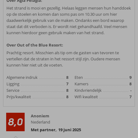
Over Agia Pelagia:
Het strand is mooi en gezellig. Helaas leggen mensen hun handdoek
op de stoelen en komen dan soms pas om 10.30 uur om hier
daadwerkelijk gebruik van de maken. Ondanks een bord waarop
staat dat dit verboden is. Er wordt niet gehandhaafd. Veel mensen
kunnen hierdoor geen gebruik maken van het strand.
Over Out of the Blue Resort:
Prachtig resort. Misschien als tip om de gasten van tevoren te
vertellen dat de straten in het ressort stijl zijn. Oudere mensen
kunnen hier niet uit de voeten.
Algemene indruk
8
Eten
9
Ligging
7
Kamers
8
Service
8
Kindvriendelijk
-
Prijs/kwaliteit
8
Wifi kwaliteit
7
Anoniem
8,0
Nederland
Met partner
,
19 juni 2025