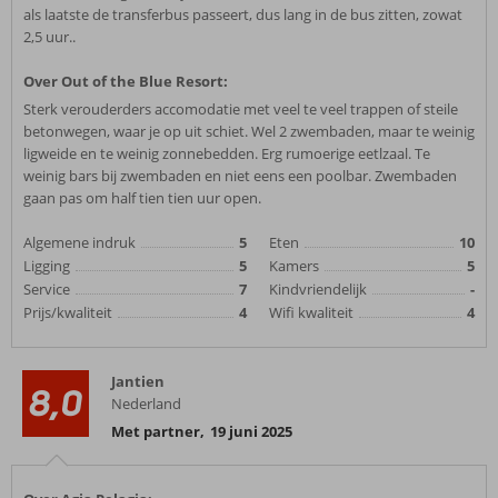
als laatste de transferbus passeert, dus lang in de bus zitten, zowat
2,5 uur..
Over Out of the Blue Resort:
Sterk verouderders accomodatie met veel te veel trappen of steile
betonwegen, waar je op uit schiet. Wel 2 zwembaden, maar te weinig
ligweide en te weinig zonnebedden. Erg rumoerige eetlzaal. Te
weinig bars bij zwembaden en niet eens een poolbar. Zwembaden
gaan pas om half tien tien uur open.
Algemene indruk
5
Eten
10
Ligging
5
Kamers
5
Service
7
Kindvriendelijk
-
Prijs/kwaliteit
4
Wifi kwaliteit
4
Jantien
8,0
Nederland
Met partner
,
19 juni 2025