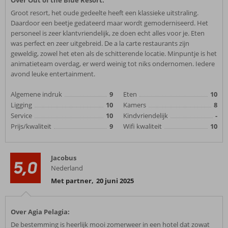
Over Out of the Blue Resort:
Groot resort, het oude gedeelte heeft een klassieke uitstraling.
Daardoor een beetje gedateerd maar wordt gemoderniseerd. Het
personeel is zeer klantvriendelijk, ze doen echt alles voor je. Eten
was perfect en zeer uitgebreid. De a la carte restaurants zijn
geweldig, zowel het eten als de schitterende locatie. Minpuntje is het
animatieteam overdag, er werd weinig tot niks ondernomen. Iedere
avond leuke entertainment.
Algemene indruk
9
Eten
10
Ligging
10
Kamers
8
Service
10
Kindvriendelijk
-
Prijs/kwaliteit
9
Wifi kwaliteit
10
Jacobus
5,0
Nederland
Met partner
,
20 juni 2025
Over Agia Pelagia:
De bestemming is heerlijk mooi zomerweer in een hotel dat zowat