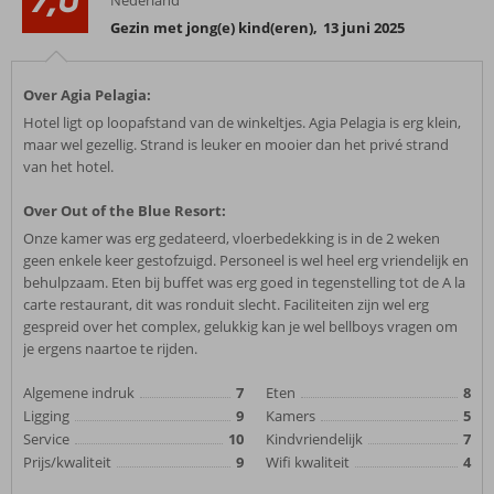
Nederland
Gezin met jong(e) kind(eren)
,
13 juni 2025
Over Agia Pelagia:
Hotel ligt op loopafstand van de winkeltjes. Agia Pelagia is erg klein,
maar wel gezellig. Strand is leuker en mooier dan het privé strand
van het hotel.
Over Out of the Blue Resort:
Onze kamer was erg gedateerd, vloerbedekking is in de 2 weken
geen enkele keer gestofzuigd. Personeel is wel heel erg vriendelijk en
behulpzaam. Eten bij buffet was erg goed in tegenstelling tot de A la
carte restaurant, dit was ronduit slecht. Faciliteiten zijn wel erg
gespreid over het complex, gelukkig kan je wel bellboys vragen om
je ergens naartoe te rijden.
Algemene indruk
7
Eten
8
Ligging
9
Kamers
5
Service
10
Kindvriendelijk
7
Prijs/kwaliteit
9
Wifi kwaliteit
4