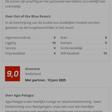
De tuinen zijn prachtig en het personeel was tijdens ons verblijf zeer
vriendelijk.
Over Out of the Blue Resort:
In de beschrijving van de locatie zou duidelijker moeten worden
gewezen op de hoogteverschillen in het resort.
Algemene indruk
9
Eten
9
Ligging
10
Kamers
9
Service
9
Kindvriendelijk
-
Prijs/kwaliteit
9
Wifi kwaliteit
10
Anoniem
9,0
Nederland
Met partner
,
13 juni 2025
Over Agia Pelagia:
Agia Pelagia is een heerlijke rustige en relaxte bestemming . Geen
bestemming voor feestgangers, maar wel voor een heerlijke
(strand)vakantie met gezellig boulevardje met waanzinnig uitzicht