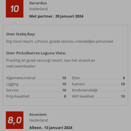
Gerardus
10
Nederland
Met partner
,
20 januari 2024
Over Nabq Bay:
Erg mooi resort, schoon, goede service, vriendelijke personeel.
Over Pickalbatros Laguna Vista:
Prachtig en goed verzorgt resort. Aan het strand en
veel,zwembaden
Algemene indruk
10
Eten
8
Ligging
10
Kamers
10
Service
10
Kindvriendelijk
-
Prijs/kwaliteit
8
Wifi kwaliteit
10
Anoniem
8,0
Nederland
Alleen
,
13 januari 2024