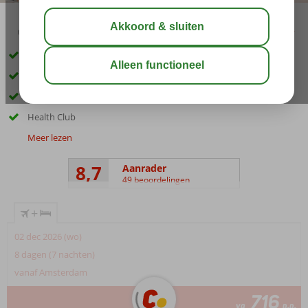
04:45
00:20
aug 37°
C
delen
bewaar
Direct aan het zandstrand
3 à-la-carte restaurants
Luxe chalets
Health Club
Meer lezen
8,7
Aanrader
49 beoordelingen
+
02 dec 2026 (wo)
8 dagen (7 nachten)
vanaf Amsterdam
716
va
p.p.