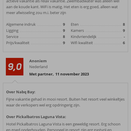
actieve vakantie als relax vakantie. Zwembadwater was alleen wel
aan de koude kant. WiFi is matig. Het eten is erg goed, alleen wat
meer afwisseling zou m.i. beter zijn
Algemene indruk
9
Eten
8
Ligging
9
Kamers
9
Service
8
Kindvriendelijk
-
Prijs/kwaliteit
9
Wifi kwaliteit
6
Anoniem
9,0
Nederland
Met partner
,
11 november 2023
Over Nabq Bay:
Fijne vakantie gehad in mooi resort. Buiten het resort veel winkeltjes
waar de verkopers wel erg opdringerig zijn.
Over Pickalbatros Laguna Vista:
Hotel Pickalbatros Laguna Vista is een geweldig resort. Erg schoon
en goed onderhouden. Personeel in resort zijn erg gastvrij en