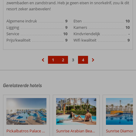
zwembaden en zandstrand. Heb je geen eisen in snorkelrif, zou ik dit
resort zeker aanbevelen!
Algemene indruk
9
Eten
10
Ligging
9
Kamers
10
Service
10
Kindvriendelijk
-
Prijs/kwaliteit
9
Wifi kwaliteit
9
1
2
3
4
‹
›
Gerelateerde hotels
Pickalbatros Palace Resort
Sunrise Arabian Beach Resort Grand Select