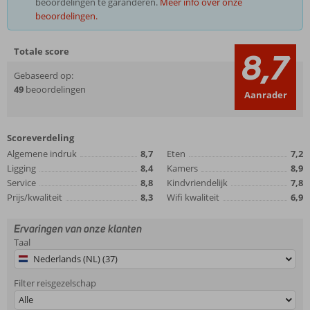
beoordelingen te garanderen.
Meer info over onze
beoordelingen.
Totale score
8,7
Gebaseerd op:
49
beoordelingen
Aanrader
Scoreverdeling
Algemene indruk
8,7
Eten
7,2
Ligging
8,4
Kamers
8,9
Service
8,8
Kindvriendelijk
7,8
Prijs/kwaliteit
8,3
Wifi kwaliteit
6,9
Ervaringen van onze klanten
Taal
Nederlands (NL) (37)
Filter reisgezelschap
Alle