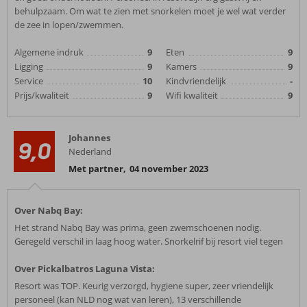
behulpzaam. Om wat te zien met snorkelen moet je wel wat verder
de zee in lopen/zwemmen.
Algemene indruk
9
Eten
9
Ligging
9
Kamers
9
Service
10
Kindvriendelijk
-
Prijs/kwaliteit
9
Wifi kwaliteit
9
Johannes
9,0
Nederland
Met partner
,
04 november 2023
Over Nabq Bay:
Het strand Nabq Bay was prima, geen zwemschoenen nodig.
Geregeld verschil in laag hoog water. Snorkelrif bij resort viel tegen
Over Pickalbatros Laguna Vista:
Resort was TOP. Keurig verzorgd, hygiene super, zeer vriendelijk
personeel (kan NLD nog wat van leren), 13 verschillende