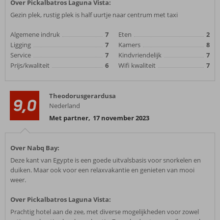
Over Pickalbatros Laguna Vista:
Gezin plek, rustig plek is half uurtje naar centrum met taxi
Algemene indruk
7
Eten
2
Ligging
7
Kamers
8
Service
7
Kindvriendelijk
7
Prijs/kwaliteit
6
Wifi kwaliteit
7
Theodorusgerardusa
9,0
Nederland
Met partner
,
17 november 2023
Over Nabq Bay:
Deze kant van Egypte is een goede uitvalsbasis voor snorkelen en
duiken. Maar ook voor een relaxvakantie en genieten van mooi
weer.
Over Pickalbatros Laguna Vista:
Prachtig hotel aan de zee, met diverse mogelijkheden voor zowel