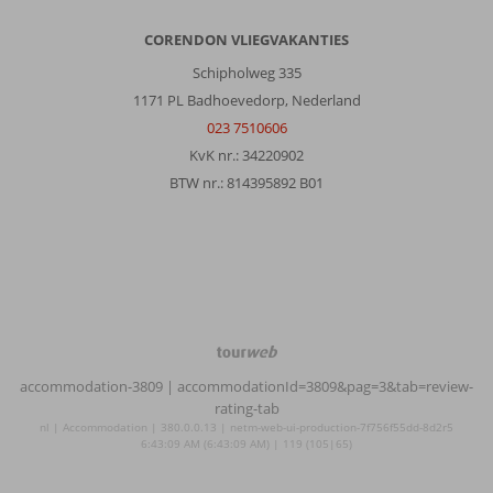
CORENDON VLIEGVAKANTIES
Schipholweg 335
1171 PL Badhoevedorp, Nederland
023 7510606
KvK nr.: 34220902
BTW nr.: 814395892 B01
TourWeb
©
accommodation-3809
| accommodationId=3809&pag=3&tab=review-
NetMatch
rating-tab
nl | Accommodation | 380.0.0.13 | netm-web-ui-production-7f756f55dd-8d2r5
6:43:09 AM (6:43:09 AM) | 119 (105|65)