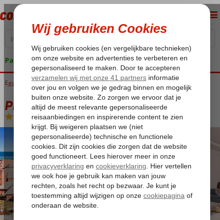
Pakketgarantie
Egypte
Home
Rode Zee
Sharm el Sheikh
Nabq Bay
Pickalbatros Laguna Vista
Pickalbatros Laguna Vista
All Inclusive
-
Hotel