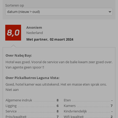
Sorteren op
datum (nieuw > oud)
Anoniem
8,0
Nederland
Met partner
,
02 maart 2024
Over Nabq Bay:
Hotel was goed. Vooral de service van de balie kwam zeer goed over.
Van agente geen spoor !!
Over Pickalbatros Laguna Vista:
Goed, hotel kamer was uitstekend. Het en masse eten sprak ons.
Niet aan
Algemene indruk
8
Eten
-
Ligging
6
Kamers
7
Service
8
Kindvriendelijk
-
Prijs/kwaliteit
7
Wifi kwaliteit
2