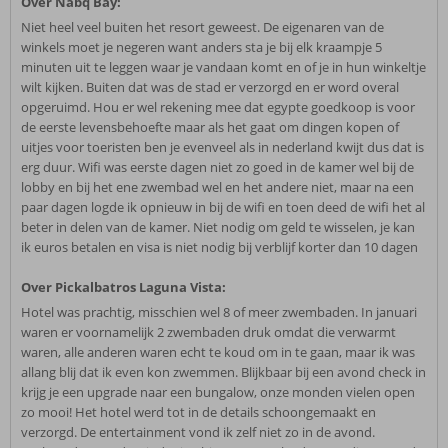
Over Nabq Bay:
Niet heel veel buiten het resort geweest. De eigenaren van de
winkels moet je negeren want anders sta je bij elk kraampje 5
minuten uit te leggen waar je vandaan komt en of je in hun winkeltje
wilt kijken. Buiten dat was de stad er verzorgd en er word overal
opgeruimd. Hou er wel rekening mee dat egypte goedkoop is voor
de eerste levensbehoefte maar als het gaat om dingen kopen of
uitjes voor toeristen ben je evenveel als in nederland kwijt dus dat is
erg duur. Wifi was eerste dagen niet zo goed in de kamer wel bij de
lobby en bij het ene zwembad wel en het andere niet, maar na een
paar dagen logde ik opnieuw in bij de wifi en toen deed de wifi het al
beter in delen van de kamer. Niet nodig om geld te wisselen, je kan
ik euros betalen en visa is niet nodig bij verblijf korter dan 10 dagen
Over Pickalbatros Laguna Vista:
Hotel was prachtig, misschien wel 8 of meer zwembaden. In januari
waren er voornamelijk 2 zwembaden druk omdat die verwarmt
waren, alle anderen waren echt te koud om in te gaan, maar ik was
allang blij dat ik even kon zwemmen. Blijkbaar bij een avond check in
krijg je een upgrade naar een bungalow, onze monden vielen open
zo mooi! Het hotel werd tot in de details schoongemaakt en
verzorgd. De entertainment vond ik zelf niet zo in de avond.