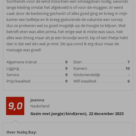
Sochtends voor de wind misschien een omslagdoen nodig, savonds
lange kleding omdat het afgekoeld is of voor de muggen. Er werd
vaak door de bediening gecheckt of alles goed ging en kreeg in mijn
kamer een belletje en ik kreeg gedurende de vakantie een survey
dus ze proberen wel zo goed mogelijk op de hoogte te blijven. Wat
betreft eten was alles prima, het enige wat ik miste was saus, niet
alles was droog maar als je een broodje worst, kip of een frietje hebt
dan is dat wel iets wat je mist. De spa vond ik erg duur maar de
massage was goed!
Algemene indruk
9
Eten
7
Ligging
9
Kamers
10
Service
9
Kindvriendelijk
-
Prijs/kwaliteit
9
Wifi kwaliteit
6
Joanna
9,0
Nederland
Gezin met jong(e) kind(eren)
,
22 december 2023
Over Nabq Bay: