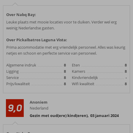
Over Nabq Bay:
Leuke plaats met mooie locaties voor te duiken. Verder wel erg
weinig Nederlandse gasten.
Over Pickalbatros Laguna Vista:
Prima accommodatie met erg vriendelijk personeel. Alles was keurig
netjes en schoon en perfecte service van personeel.
Algemene indruk
8
Eten
8
Ligging
8
Kamers
8
Service
8
Kindvriendelijk
-
Prijs/kwaliteit
8
Wifi kwaliteit
8
Anoniem
9,0
Nederland
Gezin met oud(ere) kind(eren)
,
03 januari 2024