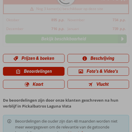
Nog 3 kamer(s) beschikbaar op deze site
Oktober
895
p.p.
November
734
p.p.
December
716
p.p.
Januari
739
p.p.
Bekijk beschikbaarheid
Prijzen & boeken
Beschrijving
Beoordelingen
Foto's & Video's
Kaart
Vlucht
De beoordelingen zijn door onze klanten geschreven na hun
verblijf in Pickalbatros Laguna Vista
Beoordelingen die ouder zijn dan 48 maanden worden niet
meer weergegeven om de relevantie van de getoonde