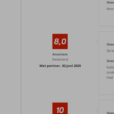
Over
Mooi
8,0
Over
De l
Anoniem
Nederland
Over
Met partner
,
02 juni 2025
KaiS
onde
heel
10
Over