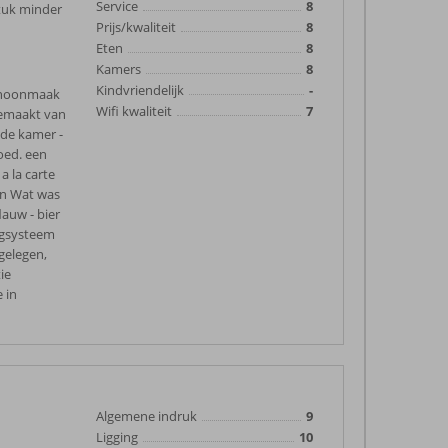
Service
8
stuk minder
Prijs/kwaliteit
8
Eten
8
Kamers
8
Kindvriendelijk
-
schoonmaak
Wifi kwaliteit
7
 gemaakt van
 de kamer -
oed. een
a la carte
ten Wat was
lauw - bier
ingsysteem
 gelegen,
ie
 in
Algemene indruk
9
Ligging
10