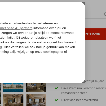
NTIE
VERRE REIZEN
ALL INCLUSIVE
WINTERZON
 annuleren*
e Resort (ex. Sunrise Romance Resort Grand Select)
se Romance Resort Grand Select)
Only Adult: min. leeftijd 16 jaar
Luxe Premium Selection resort
romantische sfeer
Direct aan het privéstrand