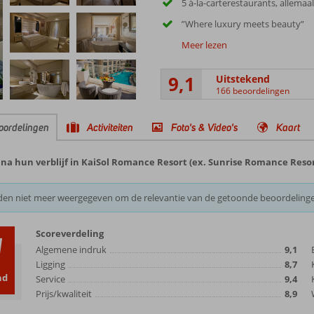
5 à-la-carterestaurants, allemaal
”Where luxury meets beauty”
Meer lezen
9,1
Uitstekend
166 beoordelingen
oordelingen
Activiteiten
Foto's & Video's
Kaart
na hun verblijf in KaiSol Romance Resort (ex. Sunrise Romance Resor
den niet meer weergegeven om de relevantie van de getoonde beoordeling
Scoreverdeling
1
Algemene indruk
9,1
Ligging
8,7
nd
Service
9,4
Prijs/kwaliteit
8,9