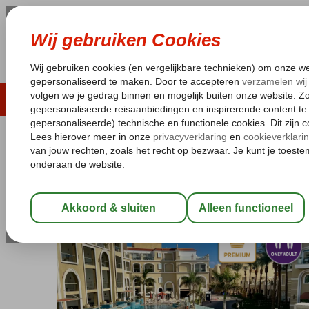
LAST MINUTE
ZOMER 2026
ZONVAKA
Pakketgarantie
Laagsteprijsgarantie*
Gratis
Egypte
Home
Rode Zee
Hurghada
Sahl Hasheesh
KaiSol Romanc
KaiSol Romance Resort (ex. Sunri
All Inclusive
-
Hotel