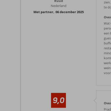
Ruud
zien.
Nederland
te d
Met partner
,
06 december 2025
Over
Wat 
pers
een 
gues
buffe
rest
mind
komt
werkt
weini
voor
9,0
Over
Prach