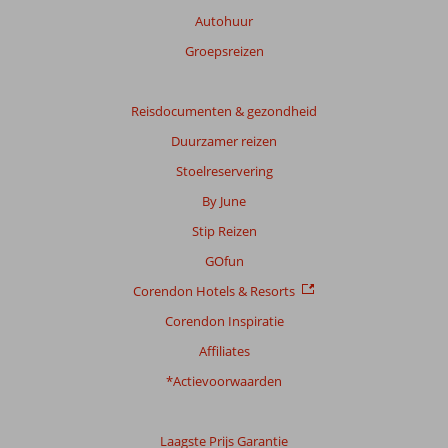
meer
Autohuur
willen
beleven
Groepsreizen
voor
minder
geld.
Reisdocumenten & gezondheid
Wedden
Duurzamer reizen
dat
dit
Stoelreservering
mooie
By June
land
ook
Stip Reizen
je
GOfun
hart
veroverd?!
Corendon Hotels & Resorts
Kies
Corendon Inspiratie
deze
zomer
Affiliates
voor
*Actievoorwaarden
Bulgarije
–
waar
Laagste Prijs Garantie
vakantie