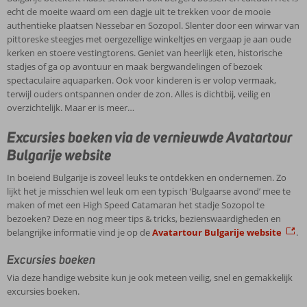
meer
mix
klimaat
worden
vestingtorens.
echt de moeite waard om een dagje uit te trekken voor de mooie
tips
van
van
hier
Geniet
authentieke plaatsen Nessebar en Sozopol. Slenter door een wirwar van
&
adembenemende
Bulgarije
bruisende
van
pittoreske steegjes met oergezellige winkeltjes en vergaap je aan oude
tricks,
natuur,
hier
.
strandfeesten
heerlijk
kerken en stoere vestingtorens. Geniet van heerlijk eten, historische
bezienswaardigheden
eeuwenoude
Wil
georganiseerd
eten,
stadjes of ga op avontuur en maak bergwandelingen of bezoek
en
cultuur,
je
met
historische
spectaculaire aquaparken. Ook voor kinderen is er volop vermaak,
belangrijke
sfeervolle
genieten
internationale
stadjes
terwijl ouders ontspannen onder de zon. Alles is dichtbij, veilig en
informatie
steden
van
dj’s
of
overzichtelijk. Maar er is meer…
vind
en
een
en
ga
je
een
zonovergoten
beroemdheden.
Excursies boeken via de vernieuwde Avatartour
op
op
bruisend
verblijf,
Hou
avontuur
Bulgarije website
de
uitgaansleven.
boek
je
en
Avatartour
En
dan
van
maak
In boeiend Bulgarije is zoveel leuks te ontdekken en ondernemen. Zo
Bulgarije
dan
nu
kleinschalig?
bergwandelingen
lijkt het je misschien wel leuk om een typisch ‘Bulgaarse avond’ mee te
website
hebben
een
Dan
of
maken of met een High Speed Catamaran het stadje Sozopol te
we
vakantie
zijn
bezoek
bezoeken? Deze en nog meer tips & tricks, bezienswaardigheden en
.
het
Bulgarije
de
spectaculaire
belangrijke informatie vind je op de
Avatartour Bulgarije website
.
nog
bij
sfeervolle
aquaparken.
niet
Corendon.
badplaatsen
Ook
Excursies boeken
eens
Obzor
voor
Via deze handige website kun je ook meteen veilig, snel en gemakkelijk
gehad
en
kinderen
excursies boeken.
over
Byala
is
de