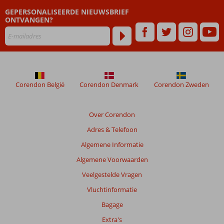
jaren
GEPERSONALISEERDE NIEUWSBRIEF
met
ONTVANGEN?
sprongen
vooruit
gegaan.
Ook
is
de
Corendon België
Corendon Denmark
Corendon Zweden
vluchtduur
kort.
Bulgarije
Over Corendon
biedt
Europese
Adres & Telefoon
charme
Algemene Informatie
zonder
het
Algemene Voorwaarden
Europese
Veelgestelde Vragen
prijskaartje.
Ideaal
Vluchtinformatie
voor
Bagage
gezinnen
die
Extra's