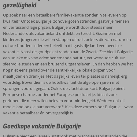
door
de
Er
gezelligheid
naast
steeds
zomermaanden
zijn
stranden
meer
Excursies
schijnt
Op zoek naar een betaalbare familievakantie zonder in te leveren op
goede
ook
Nederlanders
boeken
de
kwaliteit? Ontdek Bulgarije: zonovergoten stranden, gastvrije mensen
voorzieningen
bergen,
als
via
zon
en verrassend lage prijzen. Bulgarije wordt door steeds meer
zoals
bossen
vakantieland
de
er
Nederlanders als vakantieland ontdekt, en terecht. Gezinnen met
ligbedjes,
en
In
ontdekt,
tien
vernieuwde
kinderen, jongeren die willen stappen of rustzoekers die van natuur en
verhuur
cultuur.
boeiend
en
uur
cultuur houden: iedereen beleeft in dit gastvrije land een heerlijke
Avatartour
van
Het
Bulgarije
terecht.
per
vakantie. Naast de goudgele stranden aan de Zwarte Zee biedt Bulgarije
jetski’s
Bulgarije
is
is
Gezinnen
Excursies
dag
een unieke mix van adembenemende natuur, eeuwenoude cultuur,
en
echt
website
zoveel
met
en
boeken
sfeervolle steden en een bruisend uitgaansleven. En dan hebben we het
zeilbootjes
de
leuks
kinderen,
kun
nog niet eens gehad over de aantrekkelijke lokale prijzen voor
en
moeite
te
Via
jongeren
je
maaltijden en drankjes. Het dagelijks leven ter plaatse is namelijk erg
gezellige
waard
ontdekken
deze
die
rekenen
voordelig. Bovendien is de hotelkwaliteit de afgelopen jaren met
eettentjes
om
en
handige
willen
op
sprongen vooruit gegaan. Ook is de vluchtduur kort. Bulgarije biedt
waar
een
ondernemen.
website
stappen
25
Europese charme zonder het Europese prijskaartje. Ideaal voor
je
dagje
Zo
kun
of
tot
gezinnen die meer willen beleven voor minder geld. Wedden dat dit
voor
uit
lijkt
je
rustzoekers
30
mooie land ook je hart veroverd?! Kies deze zomer voor Bulgarije – waar
een
te
het
ook
die
graden
vakantie betaalbaar én onvergetelijk is.
euro
trekken
je
meteen
van
Celsius.
een
voor
misschien
veilig,
natuur
Goedkope vakantie Bulgarije
Omdat
biertje
de
wel
snel
en
de
drinkt.
mooie
leuk
en
cultuur
Bulgarije biedt een lange kuststrook met prachtige zandstranden die