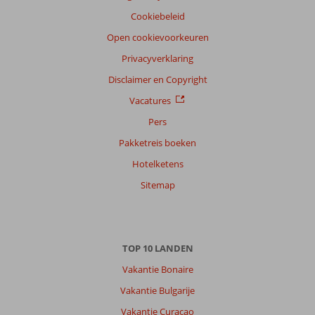
betaalbaar
Cookiebeleid
én
Open cookievoorkeuren
onvergetelijk
is.
Privacyverklaring
Disclaimer en Copyright
Vacatures
Pers
Pakketreis boeken
Hotelketens
Sitemap
TOP 10 LANDEN
Vakantie Bonaire
Vakantie Bulgarije
Vakantie Curacao