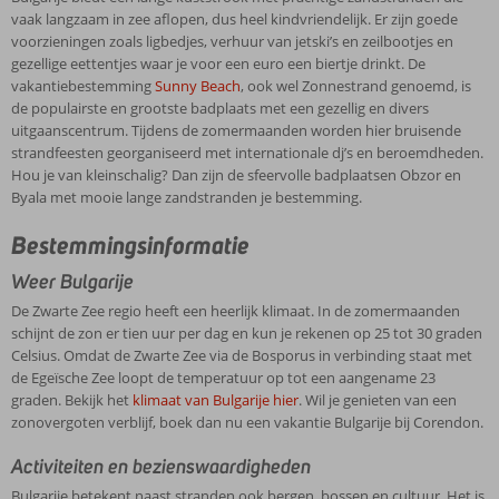
Zwarte
De
authentieke
om
gemakkelijk
houden:
vaak langzaam in zee aflopen, dus heel kindvriendelijk. Er zijn goede
Zee
vakantiebestemming
plaatsen
een
excursies
iedereen
voorzieningen zoals ligbedjes, verhuur van jetski’s en zeilbootjes en
via
Sunny
Nessebar
typisch
boeken.
beleeft
gezellige eettentjes waar je voor een euro een biertje drinkt. De
de
Beach
,
en
‘Bulgaarse
in
vakantiebestemming
Sunny Beach
, ook wel Zonnestrand genoemd, is
Bosporus
ook
Sozopol.
avond’
dit
de populairste en grootste badplaats met een gezellig en divers
in
wel
Slenter
mee
gastvrije
uitgaanscentrum. Tijdens de zomermaanden worden hier bruisende
verbinding
Zonnestrand
door
te
land
strandfeesten georganiseerd met internationale dj’s en beroemdheden.
staat
genoemd,
een
maken
een
Hou je van kleinschalig? Dan zijn de sfeervolle badplaatsen Obzor en
met
is
wirwar
of
heerlijke
Byala met mooie lange zandstranden je bestemming.
de
de
van
met
vakantie.
Egeïsche
populairste
pittoreske
een
Naast
Bestemmingsinformatie
Zee
en
steegjes
High
de
loopt
grootste
met
Weer Bulgarije
Speed
goudgele
de
badplaats
oergezellige
Catamaran
stranden
De Zwarte Zee regio heeft een heerlijk klimaat. In de zomermaanden
temperatuur
met
winkeltjes
het
aan
schijnt de zon er tien uur per dag en kun je rekenen op 25 tot 30 graden
op
een
en
stadje
de
Celsius. Omdat de Zwarte Zee via de Bosporus in verbinding staat met
tot
gezellig
vergaap
Sozopol
Zwarte
de Egeïsche Zee loopt de temperatuur op tot een aangename 23
een
en
je
te
Zee
graden. Bekijk het
klimaat van Bulgarije hier
. Wil je genieten van een
aangename
divers
aan
bezoeken?
biedt
zonovergoten verblijf, boek dan nu een vakantie Bulgarije bij Corendon.
23
uitgaanscentrum.
oude
Deze
Bulgarije
graden.
Tijdens
kerken
en
een
Activiteiten en bezienswaardigheden
Bekijk
de
en
nog
unieke
het
zomermaanden
stoere
Bulgarije betekent naast stranden ook bergen, bossen en cultuur. Het is