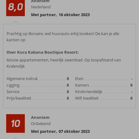
Anoniem
8,0
Nederland
Met partner
,
16 oktober 2023
Prachtig op Bonaire, wel huurauto erbij boeken! De kan je alle
kanten op
Over Kura Kabana Boutique Resort:
Mooie appartementen, heerlijk zwembad. Op loopafstand van
Kralendijk
Algemene indruk
8
Eten
-
Ligging
8
Kamers
8
Service
8
Kindvriendelijk
-
Prijs/kwaliteit
8
Wifi kwaliteit
8
Anoniem
10
Onbekend
Met partner
,
07 oktober 2023