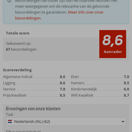
Beoordelingen die ouder zijn dan 48 maanden worden niet
meer weergegeven om de relevantie van de getoonde
beoordelingen te garanderen.
Meer info over onze
beoordelingen.
Totale score
8,6
Gebaseerd op:
67
beoordelingen
Aanrader
Scoreverdeling
Algemene indruk
8,6
Eten
7,0
Ligging
8,6
Kamers
8,5
Service
7,8
Kindvriendelijk
6,0
Prijs/kwaliteit
8,5
Wifi kwaliteit
8,7
Ervaringen van onze klanten
Taal
Nederlands (NL) (62)
Filter reisgezelschap