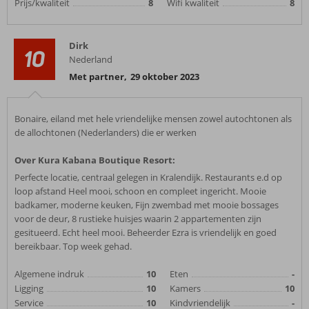
Prijs/kwaliteit
8
Wifi kwaliteit
8
Dirk
10
Nederland
Met partner
,
29 oktober 2023
Bonaire, eiland met hele vriendelijke mensen zowel autochtonen als
de allochtonen (Nederlanders) die er werken
Over Kura Kabana Boutique Resort:
Perfecte locatie, centraal gelegen in Kralendijk. Restaurants e.d op
loop afstand Heel mooi, schoon en compleet ingericht. Mooie
badkamer, moderne keuken, Fijn zwembad met mooie bossages
voor de deur, 8 rustieke huisjes waarin 2 appartementen zijn
gesitueerd. Echt heel mooi. Beheerder Ezra is vriendelijk en goed
bereikbaar. Top week gehad.
Algemene indruk
10
Eten
-
Ligging
10
Kamers
10
Service
10
Kindvriendelijk
-