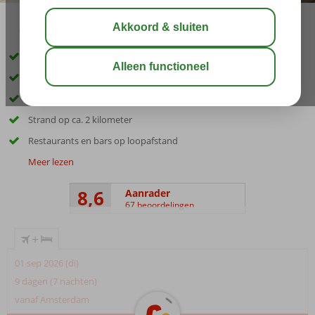
10:00
aug 31°
C
delen
bewaar
Gelegen in Kralendijk
Ruime appartementen
Heerlijk magnesium zwembad
Strand op ca. 2 kilometer
Restaurants en bars op loopafstand
Meer lezen
8,6
Aanrader
67 beoordelingen
+
01 sep 2026 (di)
9 dagen (7 nachten)
vanaf Amsterdam