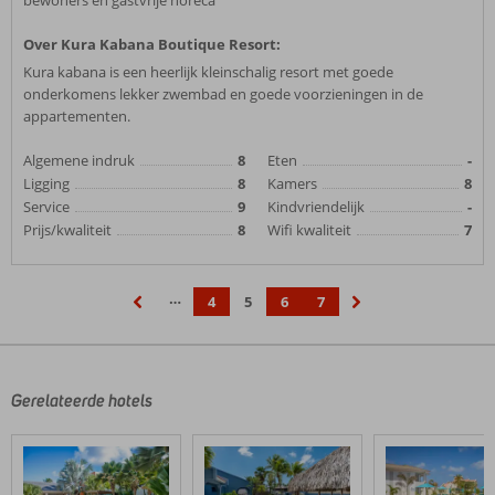
bewoners en gastvrije horeca
Over Kura Kabana Boutique Resort:
Kura kabana is een heerlijk kleinschalig resort met goede
onderkomens lekker zwembad en goede voorzieningen in de
appartementen.
Algemene indruk
8
Eten
-
Ligging
8
Kamers
8
Service
9
Kindvriendelijk
-
Prijs/kwaliteit
8
Wifi kwaliteit
7
…
4
5
6
7
‹
›
Gerelateerde hotels