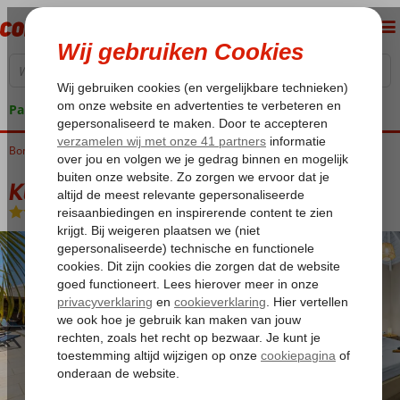
Pakketgarantie
Bonaire
Home
Kralendijk
Kura Kabana Boutique Resort
Kura Kabana Boutique Resort
Logies
-
Appartement