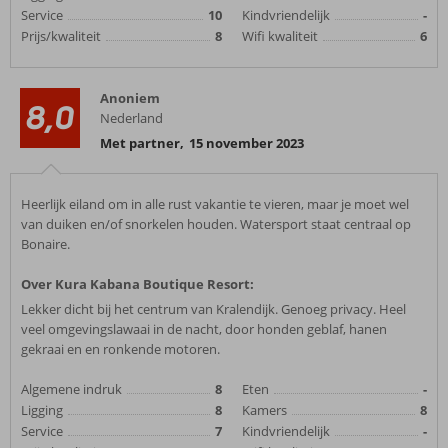
Service
10
Kindvriendelijk
-
Prijs/kwaliteit
8
Wifi kwaliteit
6
Anoniem
8,0
Nederland
Met partner
,
15 november 2023
Heerlijk eiland om in alle rust vakantie te vieren, maar je moet wel
van duiken en/of snorkelen houden. Watersport staat centraal op
Bonaire.
Over Kura Kabana Boutique Resort:
Lekker dicht bij het centrum van Kralendijk. Genoeg privacy. Heel
veel omgevingslawaai in de nacht, door honden geblaf, hanen
gekraai en en ronkende motoren.
Algemene indruk
8
Eten
-
Ligging
8
Kamers
8
Service
7
Kindvriendelijk
-