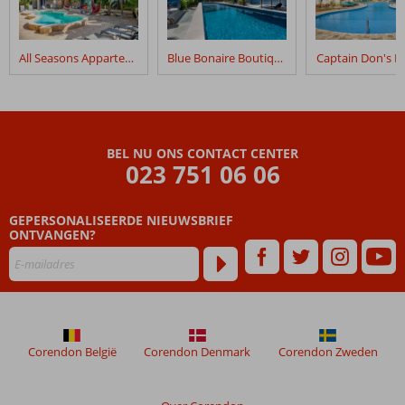
All Seasons Appartementen
Blue Bonaire Boutique Resort
Captain Don's H
BEL NU ONS CONTACT CENTER
023 751 06 06
GEPERSONALISEERDE NIEUWSBRIEF
ONTVANGEN?
Corendon België
Corendon Denmark
Corendon Zweden