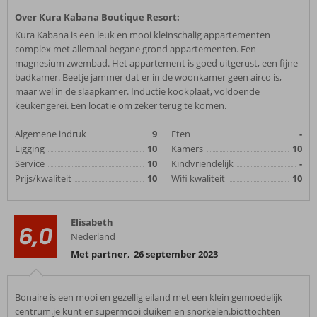
Over Kura Kabana Boutique Resort:
Kura Kabana is een leuk en mooi kleinschalig appartementen
complex met allemaal begane grond appartementen. Een
magnesium zwembad. Het appartement is goed uitgerust, een fijne
badkamer. Beetje jammer dat er in de woonkamer geen airco is,
maar wel in de slaapkamer. Inductie kookplaat, voldoende
keukengerei. Een locatie om zeker terug te komen.
Algemene indruk
9
Eten
-
Ligging
10
Kamers
10
Service
10
Kindvriendelijk
-
Prijs/kwaliteit
10
Wifi kwaliteit
10
Elisabeth
6,0
Nederland
Met partner
,
26 september 2023
Bonaire is een mooi en gezellig eiland met een klein gemoedelijk
centrum.je kunt er supermooi duiken en snorkelen.biottochten