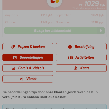
1029
va
p.p.
*incl. alle verplichte kosten
Augustus
1112
p.p.
September
1029
p.p.
Oktober
1142
p.p.
November
1218
p.p.
Bekijk beschikbaarheid
Prijzen & boeken
Beschrijving
Beoordelingen
Activiteiten
Foto's & Video's
Kaart
Vlucht
De beoordelingen zijn door onze klanten geschreven na hun
verblijf in Kura Kabana Boutique Resort