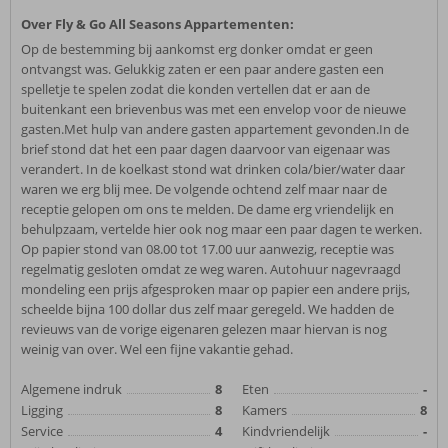
Over Fly & Go All Seasons Appartementen:
Op de bestemming bij aankomst erg donker omdat er geen
ontvangst was. Gelukkig zaten er een paar andere gasten een
spelletje te spelen zodat die konden vertellen dat er aan de
buitenkant een brievenbus was met een envelop voor de nieuwe
gasten.Met hulp van andere gasten appartement gevonden.In de
brief stond dat het een paar dagen daarvoor van eigenaar was
verandert. In de koelkast stond wat drinken cola/bier/water daar
waren we erg blij mee. De volgende ochtend zelf maar naar de
receptie gelopen om ons te melden. De dame erg vriendelijk en
behulpzaam, vertelde hier ook nog maar een paar dagen te werken.
Op papier stond van 08.00 tot 17.00 uur aanwezig, receptie was
regelmatig gesloten omdat ze weg waren. Autohuur nagevraagd
mondeling een prijs afgesproken maar op papier een andere prijs,
scheelde bijna 100 dollar dus zelf maar geregeld. We hadden de
revieuws van de vorige eigenaren gelezen maar hiervan is nog
weinig van over. Wel een fijne vakantie gehad.
Algemene indruk
8
Eten
-
Ligging
8
Kamers
8
Service
4
Kindvriendelijk
-