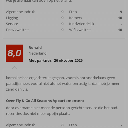
wat je allemaal kan doen op het eiland.
Algemene indruk
9
Eten
9
Ligging
9
Kamers
10
Service
9
Kindvriendelijk
-
Prijs/kwaliteit
9
Wifi kwaliteit
10
Ronald
8,0
Nederland
Met partner
,
26 oktober 2025
koraal helaas erg achteruit gegaan, vooral voor snorkelaars geen
paradijs meer. vooral niet als het water onrustig is. dan heb je meer
zand dan vis.
Over Fly & Go All Seasons Appartementen:
door overname niet meer de persoon gerichte service die het had.
recencies dus niet meer op zijn plaats.
Algemene indruk
8
Eten
-