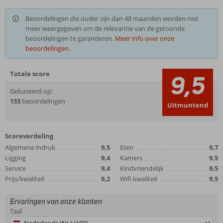
Beoordelingen die ouder zijn dan 48 maanden worden niet
meer weergegeven om de relevantie van de getoonde
beoordelingen te garanderen.
Meer info over onze
beoordelingen.
Totale score
9,5
Gebaseerd op:
133
beoordelingen
Uitmuntend
Scoreverdeling
Algemene indruk
9,5
Eten
9,7
Ligging
9,4
Kamers
9,5
Service
9,4
Kindvriendelijk
9,5
Prijs/kwaliteit
9,2
Wifi kwaliteit
9,5
Ervaringen van onze klanten
Taal