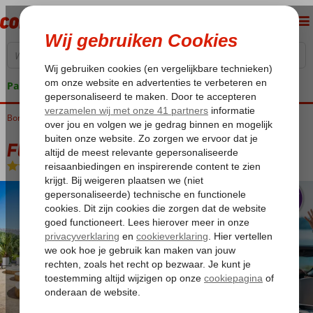
Pakketgarantie
Bonaire
Home
Kralendijk
Fly & Go All Seasons Appartementen
Fly & Go All Seasons Appartementen
Logies
-
Appartement