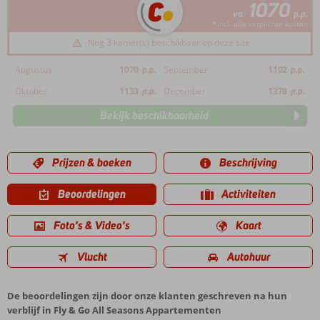
1070
va
p.p.
*incl. alle verplichte kosten
Nog 3 kamer(s) beschikbaar op deze site
Augustus
1070
p.p.
September
1102
p.p.
Oktober
1133
p.p.
December
1378
p.p.
Bekijk beschikbaarheid
Prijzen & boeken
Beschrijving
Beoordelingen
Activiteiten
Foto's & Video's
Kaart
Vlucht
Autohuur
De beoordelingen zijn door onze klanten geschreven na hun
verblijf in Fly & Go All Seasons Appartementen