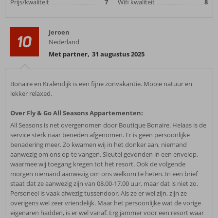
Prijs/kwaliteit
7
Wifi kwaliteit
8
Jeroen
10
Nederland
Met partner
,
31 augustus 2025
Bonaire en Kralendijk is een fijne zonvakantie. Mooie natuur en
lekker relaxed.
Over Fly & Go All Seasons Appartementen:
All Seasons is net overgenomen door Boutique Bonaire. Helaas is de
service sterk naar beneden afgenomen. Er is geen persoonlijke
benadering meer. Zo kwamen wij in het donker aan, niemand
aanwezig om ons op te vangen. Sleutel gevonden in een envelop,
waarmee wij toegang kregen tot het resort. Ook de volgende
morgen niemand aanwezig om ons welkom te heten. In een brief
staat dat ze aanwezig zijn van 08.00-17.00 uur, maar dat is niet zo.
Personeel is vaak afwezig tussendoor. Als ze er wel zijn, zijn ze
overigens wel zeer vriendelijk. Maar het persoonlijke wat de vorige
eigenaren hadden, is er wel vanaf. Erg jammer voor een resort waar