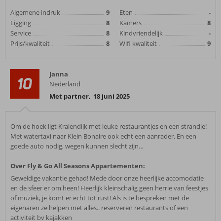
Algemene indruk
9
Eten
-
Ligging
8
Kamers
8
Service
8
Kindvriendelijk
-
Prijs/kwaliteit
8
Wifi kwaliteit
9
Janna
10
Nederland
Met partner
,
18 juni 2025
Om de hoek ligt Kralendijk met leuke restaurantjes en een strandje!
Met watertaxi naar Klein Bonaire ook echt een aanrader. En een
goede auto nodig, wegen kunnen slecht zijn…
Over Fly & Go All Seasons Appartementen:
Geweldige vakantie gehad! Mede door onze heerlijke accomodatie
en de sfeer er om heen! Heerlijk kleinschalig geen herrie van feestjes
of muziek, je komt er echt tot rust! Als is te bespreken met de
eigenaren ze helpen met alles.. reserveren restaurants of een
activiteit bv kajakken