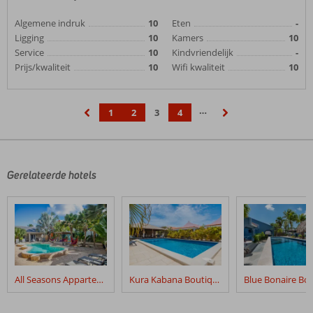
Algemene indruk
10
Eten
-
Ligging
10
Kamers
10
Service
10
Kindvriendelijk
-
Prijs/kwaliteit
10
Wifi kwaliteit
10
…
1
2
3
4
‹
›
Gerelateerde hotels
All Seasons Appartementen
Kura Kabana Boutique Resort