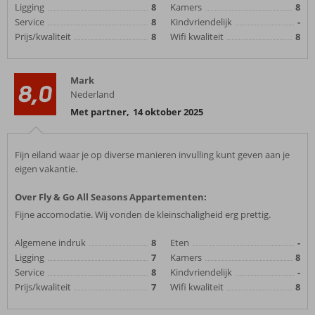
Ligging
8
Kamers
8
Service
8
Kindvriendelijk
-
Prijs/kwaliteit
8
Wifi kwaliteit
8
Mark
8,0
Nederland
Met partner
,
14 oktober 2025
Fijn eiland waar je op diverse manieren invulling kunt geven aan je
eigen vakantie.
Over Fly & Go All Seasons Appartementen:
Fijne accomodatie. Wij vonden de kleinschaligheid erg prettig.
Algemene indruk
8
Eten
-
Ligging
7
Kamers
8
Service
8
Kindvriendelijk
-
Prijs/kwaliteit
7
Wifi kwaliteit
8