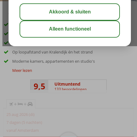
10:00
aug 31°
C
delen
bewaar
Inclusief huurauto
Only Adult: minimale leeftijd 13 jaar
Heerlijk zwembad om in af te koelen
Op loopafstand van Kralendijk én het strand
Moderne kamers, appartementen en studio's
Meer lezen
9,5
Uitmuntend
133 beoordelingen
+
+
25 aug 2026 (di)
7 dagen (5 nachten)
vanaf Amsterdam