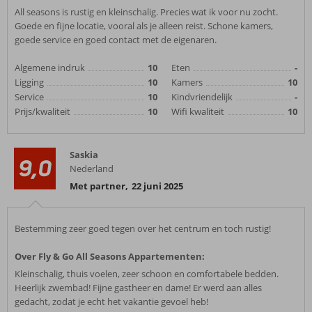
All seasons is rustig en kleinschalig. Precies wat ik voor nu zocht.
Goede en fijne locatie, vooral als je alleen reist. Schone kamers,
goede service en goed contact met de eigenaren.
Algemene indruk
10
Eten
-
Ligging
10
Kamers
10
Service
10
Kindvriendelijk
-
Prijs/kwaliteit
10
Wifi kwaliteit
10
Saskia
9,0
Nederland
Met partner
,
22 juni 2025
Bestemming zeer goed tegen over het centrum en toch rustig!
Over Fly & Go All Seasons Appartementen:
Kleinschalig, thuis voelen, zeer schoon en comfortabele bedden.
Heerlijk zwembad! Fijne gastheer en dame! Er werd aan alles
gedacht, zodat je echt het vakantie gevoel heb!