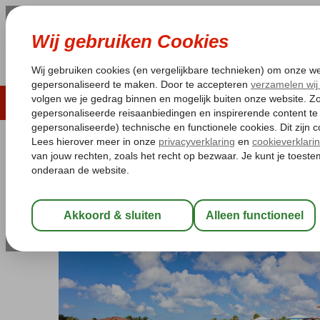
LAST MINUTE
ZOMER 2026
ZONVAKA
Pakketgarantie
Laagsteprijsgarantie*
Gratis
Bonaire
Home
Kralendijk
Corallium Hotel & Villas Bonaire
Corallium Hotel & Villas Bonaire
Logies
-
Hotel