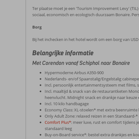
Ter plaatse moet je een 'Tourism Improvement Levy' (TIL) 
sociaal, economisch en ecologisch duurzaam Bonaire. Perso
Borg
Bij het inchecken in het hotel wordt om een borg van USD 
Belangrijke informatie
Met Corendon vanaf Schiphol naar Bonaire
Hypermoderne Airbus A350-900
Nederlands- en/of Spaanstalig/Engelstalig cabinep
Incl. persoonlijk entertainmentsysteem met films, 
Incl. maaltijd & snack van de restaurantketen Mon
heenvlucht. Midnight snack en drankje naar keuze 
Incl. 10 kilo handbagage
Economy Class: XL-stoelen* met extra beenruimte
Only Adult Zone: relaxed reizen in een Standaard-* 
Comfort Plus*
: meer luxe, rust en comfort tijdens j
standaard leeg
Buy-on-Board service*: bestel extra drankjes en 