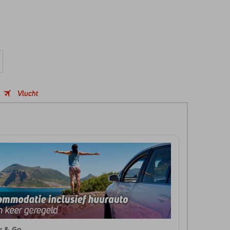
Vlucht
ly & Go