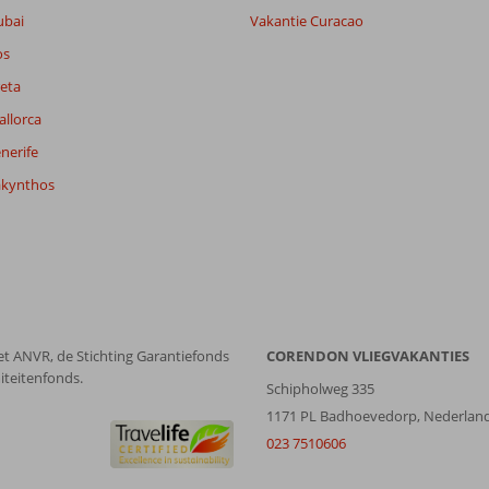
lijk
6,5
ubai
Vakantie Curacao
it
8,5
os
eta
Filter reisgezelschap
Sorteren op
allorca
Alle
datum (nieuw > oud)
nerife
akynthos
et ANVR, de Stichting Garantiefonds
CORENDON VLIEGVAKANTIES
iteitenfonds.
Schipholweg 335
1171 PL Badhoevedorp, Nederlan
023 7510606