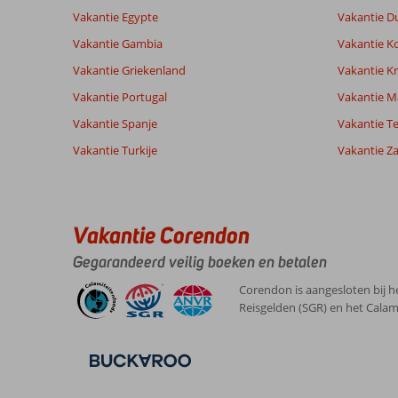
Goed
Service
7,4
Kindvriende
beoordelingen
Vakantie Egypte
Vakantie D
Prijs/kwaliteit
7,5
Wifi kwalite
Vakantie Gambia
Vakantie K
Vakantie Griekenland
Vakantie Kr
Ervaringen
Taal
Vakantie Portugal
Vakantie M
van onze
Nederlands (NL) (89)
klanten
Vakantie Spanje
Vakantie Te
Vakantie Turkije
Vakantie Z
2,0
Het
Algemene indruk
2
hotel
Ligging
8
Abderrahim
zelf
Vakantie Corendon
Service
1
Nederland
is
Prijs/kwaliteit
7
Gegarandeerd veilig boeken en betalen
prima,
Met partner
Eten
5
maar
,
Kamers
5
Corendon is aangesloten bij h
helaas
28 september 2025
Kindvriendelijk
-
Reisgelden (SGR) en het Calam
viel
Wifi kwaliteit
10
de
klantvriendelijkheid
van
het