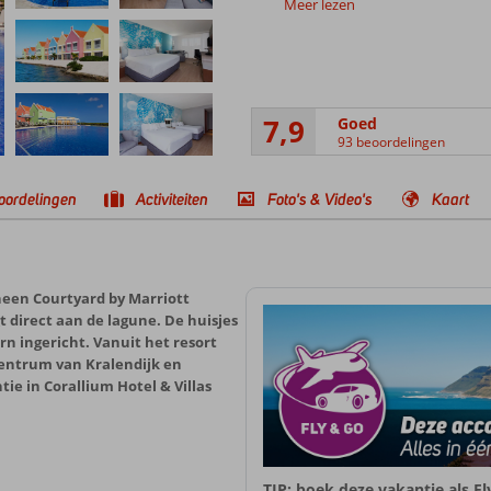
Meer lezen
7,9
Goed
93 beoordelingen
oordelingen
Activiteiten
Foto's & Video's
Kaart
rheen Courtyard by Marriott
gt direct aan de lagune. De huisjes
rn ingericht. Vanuit het resort
centrum van Kralendijk en
tie in Corallium Hotel & Villas
TIP: boek deze vakantie als F