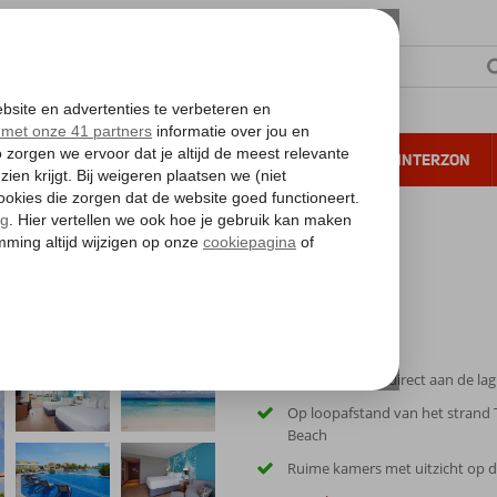
NTIE
VERRE REIZEN
ALL INCLUSIVE
WINTERZON
 annuleren*
Kleurrijk resort direct aan de la
Op loopafstand van het strand
Beach
Ruime kamers met uitzicht op d