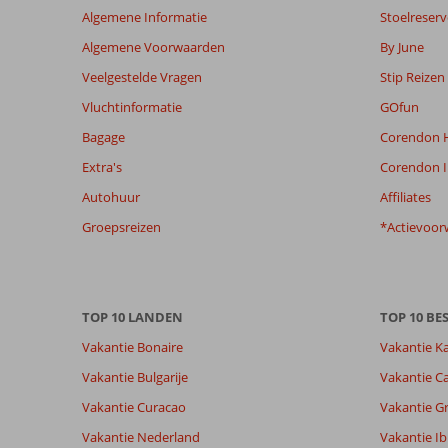
Algemene Informatie
Stoelreserv
niet
meer
Algemene Voorwaarden
By June
weergegeven
Veelgestelde Vragen
Stip Reizen
om
de
Vluchtinformatie
GOfun
relevantie
Bagage
Corendon H
van
de
Extra's
Corendon I
getoonde
Autohuur
Affiliates
beoordelingen
te
Groepsreizen
*Actievoor
garanderen.
Meer
info
over
TOP 10 LANDEN
TOP 10 B
onze
beoordelingen.
Vakantie Bonaire
Vakantie K
Vakantie Bulgarije
Vakantie Ca
Totale score
Scoreverdeling
7,9
Vakantie Curacao
Vakantie G
Algemene indruk
7,9
Eten
Gebaseerd op:
Ligging
7,7
Kamers
Vakantie Nederland
Vakantie Ib
93