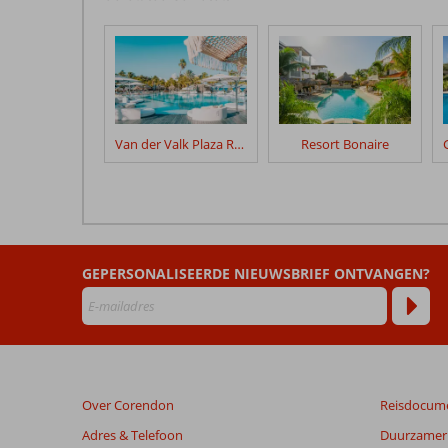
door
onze
klanten
geschreven
na
hun
verblijf
Van der Valk Plaza Royal Residence Bonaire
Resort Bonaire
in
Corallium
Hotel
&
Villas
Bonaire
GEPERSONALISEERDE NIEUWSBRIEF ONTVANGEN?
Beoordelingen
die
ouder
zijn
dan
Over Corendon
Reisdocum
48
maanden
Adres & Telefoon
Duurzamer 
worden