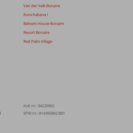
Van der Valk Bonaire
Kura Kabana I
Belnem House Bonaire
Resort Bonaire
Red Palm Village
KvK nr.: 34220902
d
BTW nr.: 814395892 B01