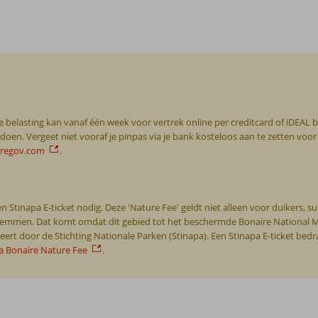
 belasting kan vanaf één week voor vertrek online per creditcard of iDEAL be
doen. Vergeet niet vooraf je pinpas via je bank kosteloos aan te zetten voor
iregov.com
.
 Stinapa E-ticket nodig. Deze 'Nature Fee' geldt niet alleen voor duikers, 
 zwemmen. Dat komt omdat dit gebied tot het beschermde Bonaire National M
rt door de Stichting Nationale Parken (Stinapa). Een Stinapa E-ticket bedra
a Bonaire Nature Fee
.