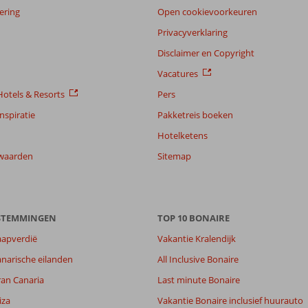
ering
Open cookievoorkeuren
Privacyverklaring
Disclaimer en Copyright
Vacatures
otels & Resorts
Pers
nspiratie
Pakketreis boeken
Hotelketens
waarden
Sitemap
ESTEMMINGEN
TOP 10 BONAIRE
aapverdië
Vakantie Kralendijk
narische eilanden
All Inclusive Bonaire
ran Canaria
Last minute Bonaire
6,3
8,0
iza
Vakantie Bonaire inclusief huurauto