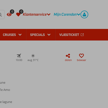
REGISTREER
CONTACT
0
0
Klantenservice
Mijn Corendon
CRUISES
SPECIALS
VLIEGTICKET
10:00
aug 31°
C
delen
bewaar
gune
 Te Amo
e lagune