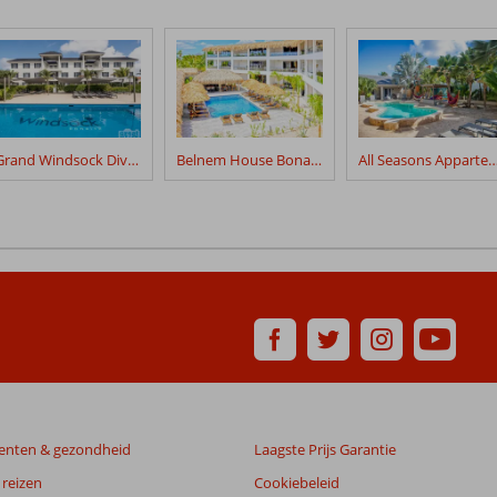
Grand Windsock Dive & Beach Resort
Belnem House Bonaire
All Seasons Appartem
enten & gezondheid
Laagste Prijs Garantie
reizen
Cookiebeleid