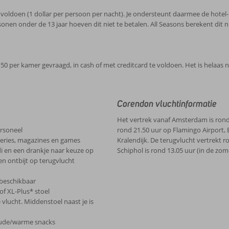
voldoen (1 dollar per persoon per nacht). Je ondersteunt daarmee de hotel- 
nen onder de 13 jaar hoeven dit niet te betalen. All Seasons berekent dit n
50 per kamer gevraagd, in cash of met creditcard te voldoen. Het is helaas 
Corendon vluchtinformatie
Het vertrek vanaf Amsterdam is rond 
ersoneel
rond 21.50 uur op Flamingo Airport, 
series, magazines en games
Kralendijk. De terugvlucht vertrekt r
di en een drankje naar keuze op
Schiphol is rond 13.05 uur (in de zo
en ontbijt op terugvlucht
 beschikbaar
of XL-Plus* stoel
e vlucht. Middenstoel naast je is
koude/warme snacks