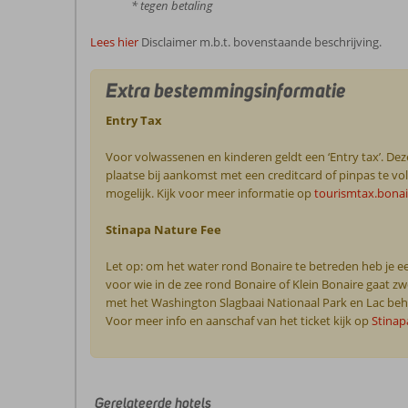
* tegen betaling
Lees hier
Disclaimer m.b.t. bovenstaande beschrijving.
Extra bestemmingsinformatie
Entry Tax
Voor volwassenen en kinderen geldt een ‘Entry tax’. Deze
plaatse bij aankomst met een creditcard of pinpas te vol
mogelijk. Kijk voor meer informatie op
tourismtax.bona
Stinapa Nature Fee
Let op: om het water rond Bonaire te betreden heb je een
voor wie in de zee rond Bonaire of Klein Bonaire gaat
met het Washington Slagbaai Nationaal Park en Lac behee
Voor meer info en aanschaf van het ticket kijk op
Stinap
De
beoordelingen
Gerelateerde hotels
zijn